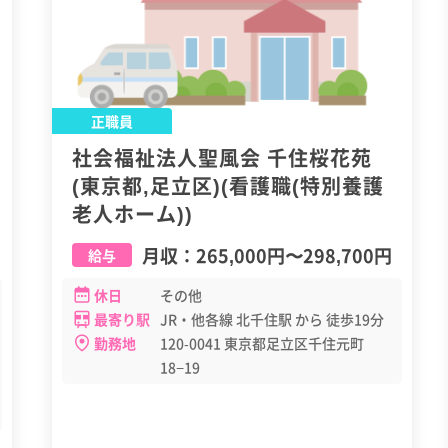
正職員
社会福祉法人聖風会 千住桜花苑
(東京都,足立区)(看護職(特別養護
老人ホーム))
月収：
265,000円
〜
298,700円
給与
休日
その他
最寄り駅
JR・他各線 北千住駅 から 徒歩19分
勤務地
120-0041 東京都足立区千住元町
18−19