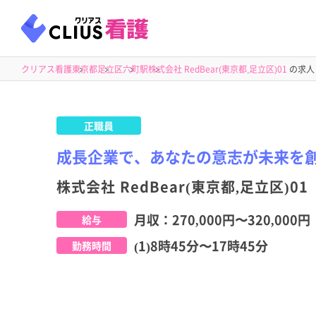
クリアス看護
東京都
足立区
六町駅
株式会社 RedBear(東京都,足立区)01
の求人
正職員
成長企業で、あなたの意志が未来を
株式会社 RedBear(東京都,足立区)01
月収：
270,000円
〜
320,000円
給与
(1)8時45分〜17時45分
勤務時間