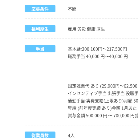
応募条件
不問:
福利厚生
雇用 労災 健康 厚生
手当
基本給:200,100円〜217,500円
職務手当 40,000 円〜40,000 円
固定残業代:あり (29,900円〜62,500
インセンティブ手当 出張手当 役職手
通勤手当:実費支給(上限あり)月額 50,
昇給:(前年度実績 あり)金額 1月あたり 6
賞与金額 500,000 円 〜 700,000 
従業員数
4人