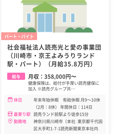
パート・バイト
社会福祉法人読売光と愛の事業団
（川崎市・京王よみうりランド
駅・パート）（月給35.8万円）
月収：
358,000円
〜
給与
健康保険は、給付が手厚い読売健保に
加入 ※読売グループ共…
休日
年末年始休暇 有給休暇 月9～10休
（2月：8休） 年間休日：114日
最寄り駅
読売ランド前駅より徒歩15分
勤務地
神奈川県川崎市（本社: 東京都千代田
区大手町1-7-1読売新聞東京本社内