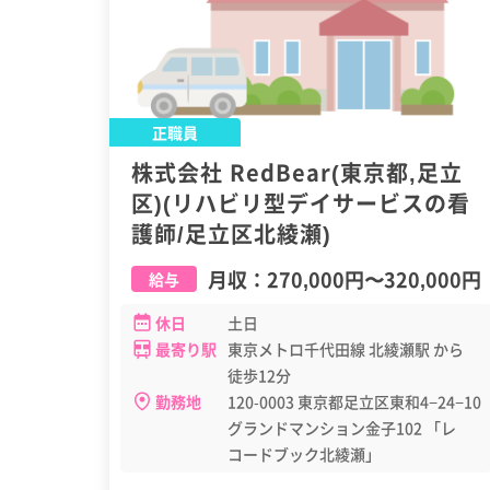
正職員
株式会社 RedBear(東京都,足立
区)(リハビリ型デイサービスの看
護師/足立区北綾瀬)
月収：
270,000円
〜
320,000円
給与
休日
土日
最寄り駅
東京メトロ千代田線 北綾瀬駅 から
徒歩12分
勤務地
120-0003 東京都足立区東和4−24−10
グランドマンション金子102 「レ
コードブック北綾瀬」