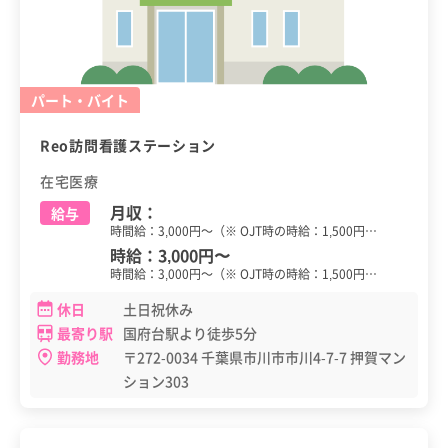
パート・バイト
Reo訪問看護ステーション
在宅医療
月収：
給与
時間給：3,000円～（※ OJT時の時給：1,500円…
時給：
3,000円
〜
時間給：3,000円～（※ OJT時の時給：1,500円…
休日
土日祝休み
最寄り駅
国府台駅より徒歩5分
勤務地
〒272-0034 千葉県市川市市川4-7-7 押賀マン
ション303