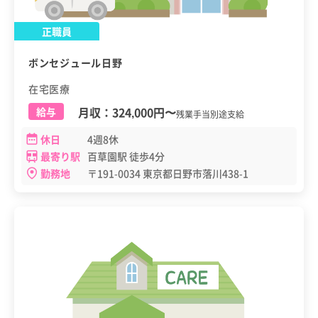
正職員
ボンセジュール日野
在宅医療
月収：
324,000円
〜
給与
残業手当別途支給
休日
4週8休
最寄り駅
百草園駅 徒歩4分
勤務地
〒191-0034 東京都日野市落川438-1