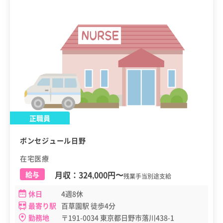
正職員
ボンセジュール日野
在宅医療
月収：
324,000円
〜
給与
残業手当別途支給
休日
4週8休
最寄り駅
百草園駅 徒歩4分
勤務地
〒191-0034 東京都日野市落川438-1