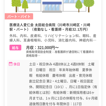
パート・バイト
医療法人愛仁会 太田総合病院（川崎市川崎区・川崎
駅・パート）（夜勤なし・看護師・月給32.1万円）
外科、内科、皮膚科、リハビリテーション科、眼科、産
婦人科、耳鼻咽喉科、小児科、消化器内科、神経内科、
整形外科、脳神経外科、泌尿器科、婦人科、麻酔科、放
月収：
321,000円
〜
給与
射線科、消化器外科
資格取得奨励金制度：准看護師が通信制にて看護師の
資格取得…
休日
土日・祝日休み 4週8休以上 4週8休制 土曜
日 日曜日 祝日 年末年始休暇 夏季休
暇 有給休暇 慶弔休暇 出産・育児休暇
創立記念日 第2・4土曜日、日曜・祝日固定
休、開院記念日（10/1）、月に1日指定休（有
給休暇とは別） 有給休暇：新規採用者は6ヶ
月までは、1ヶ月に1日の休暇を付与、6ヶ月経
過後残日数を付与 年間休日：117日