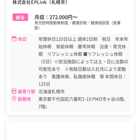
株式会社EPLink（札幌市）
月収：
272,000円
〜
給与
育児短時間勤務制度／健康診断／健康相談室（産業
医）
休日
年間休日120日以上 週休2日制 祝日 年末年
始休暇 有給休暇 慶弔休暇 出産・育児休
暇 リフレッシュ休暇 ■リフレッシュ休暇
（5日）※担当施設によっては土・日に出勤の
可能性あり ※有給日数は入社月により変動
あり 看護休暇、私傷病休職 等 年間休日：
125日
最寄り駅
北海道札幌市
勤務地
東京都千代田区六番町2-19 PMO市ヶ谷(6階、
7階)