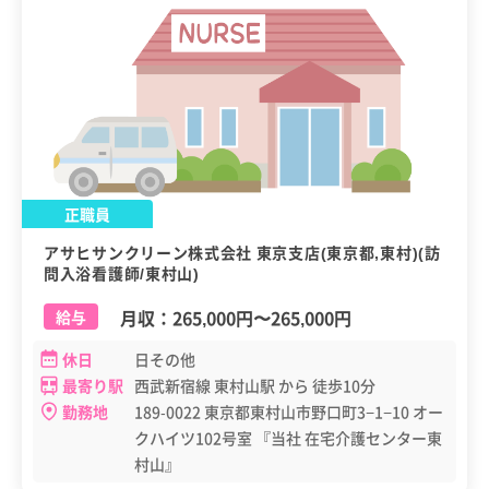
正職員
アサヒサンクリーン株式会社 東京支店(東京都,東村)(訪
問入浴看護師/東村山)
月収：
265,000円
〜
265,000円
給与
休日
日その他
最寄り駅
西武新宿線 東村山駅 から 徒歩10分
勤務地
189-0022 東京都東村山市野口町3−1−10 オー
クハイツ102号室 『当社 在宅介護センター東
村山』