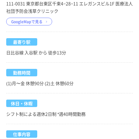
111-0031 東京都台東区千束4−28−11 エレガンスビル1F 医療法人
社団予防会浅草クリニック
GoogleMapで見る
最寄り駅
日比谷線 入谷駅 から 徒歩13分
勤務時間
(1)月〜金 休憩90分 (2)土 休憩60分
休日・休暇
シフト制による週休2日制 *週40時間勤務
仕事内容