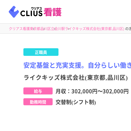
クリアス看護
東京都
品川区
立会川駅
ライクキッズ株式会社(東京都,品川区)
の
正職員
安定基盤と充実支援。自分らしい働
ライクキッズ株式会社(東京都,品川区)
月収：
302,000円
〜
302,000円
給与
交替制(シフト制)
勤務時間