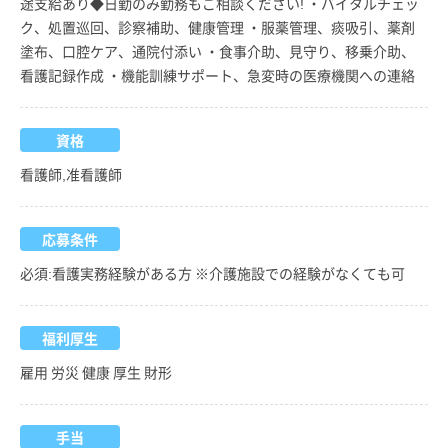
途支給あり◆日勤のみ勤務もご相談ください! ・バイタルチェッ
ク、処置巡回、診察補助、健康管理 ・服薬管理、痰吸引、薬剤
塗布、口腔ケア、通院付添い ・食事介助、見守り、移乗介助、
看護記録作成 ・機能訓練サポート、急変時の医療機関への連絡
資格
看護師,准看護師
応募条件
必須:看護実務経験がある方 ※介護施設での経験がなくても可
福利厚生
雇用 労災 健康 厚生 財形
手当