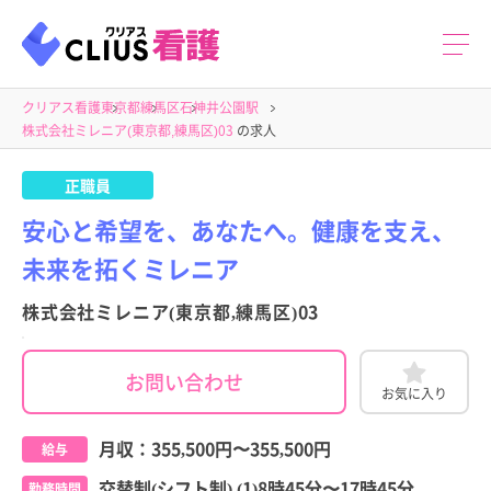
クリアス看護
東京都
練馬区
石神井公園駅
株式会社ミレニア(東京都,練馬区)03
の求人
正職員
安心と希望を、あなたへ。健康を支え、
未来を拓くミレニア
株式会社ミレニア(東京都,練馬区)03
お問い合わせ
お気に入り
月収：
355,500円
〜
355,500円
給与
交替制(シフト制) (1)8時45分〜17時45分
勤務時間