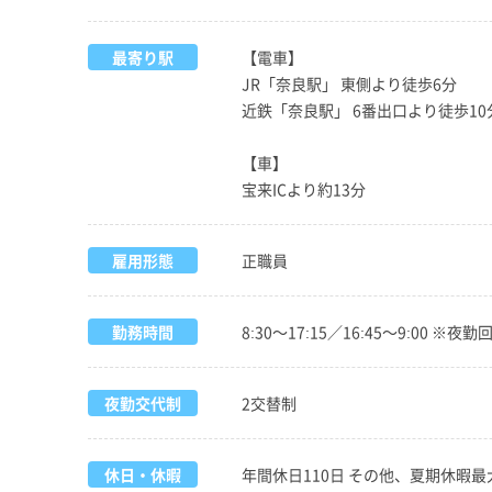
最寄り駅
【電車】
JR「奈良駅」 東側より徒歩6分
近鉄「奈良駅」 6番出口より徒歩10
【車】
宝来ICより約13分
雇用形態
正職員
勤務時間
8:30～17:15／16:45～9:
夜勤交代制
2交替制
休日・休暇
年間休日110日 その他、夏期休暇最