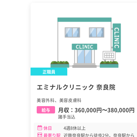
正職員
エミナルクリニック 奈良院
美容外科、美容皮膚科
月収：
360,000円
〜
380,000円
給与
諸手当込
休日
4週8休以上
最寄り駅
近鉄奈良駅から徒歩2分。奈良駅から