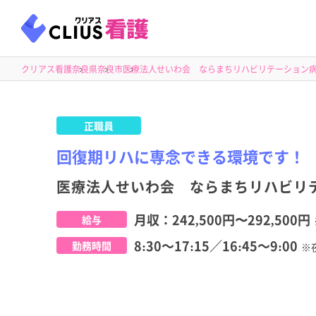
クリアス看護
奈良県
奈良市
医療法人せいわ会 ならまちリハビリテーション
正職員
回復期リハに専念できる環境です！
医療法人せいわ会 ならまちリハビリ
月収：
242,500円
〜
292,500円
給与
8:30～17:15／16:45～9:00
勤務時間
※