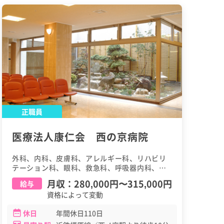
正職員
医療法人康仁会 西の京病院
外科、内科、皮膚科、アレルギー科、リハビリ
テーション科、眼科、救急科、呼吸器内科、循
環器内科、消化器内科、腎臓内科、整形外科、
月収：
280,000円
〜
315,000円
給与
糖尿病・内分泌内科、脳神経外科、泌尿器科、
資格によって変動
麻酔科、放射線科、消化器外科、歯科・口腔外
科
休日
年間休日110日