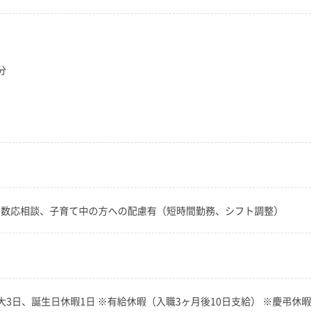
分
00 ※夜勤回数応相談、子育て中の方への配慮有（短時間勤務、シフト調整）
大3日、誕生日休暇1日 ※有給休暇（入職3ヶ月後10日支給） ※慶弔休暇