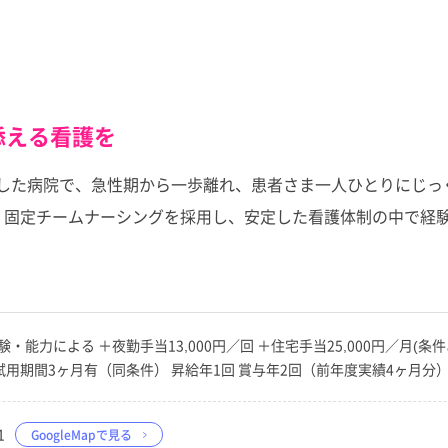
添える看護を
化した病院で、急性期から一歩離れ、患者さま一人ひとりにじっ
 固定チームナーシングを採用し、安定した看護体制の中で経
0円 ※経験・能力による ＋夜勤手当13,000円／回 ＋住宅手当25,000円／
む 試用期間3ヶ月有（同条件） 昇給年1回 賞与年2回（前年度実績4ヶ月分
1
GoogleMapで見る