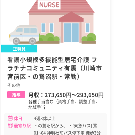
正職員
看護小規模多機能型居宅介護 プ
ラチナコミュニティ有馬（川崎市
宮前区・の鷺沼駅・常勤）
その他
月収：
273,650円
〜
293,650円
給与
各種手当含む（資格手当、調整手当、
地域手当
休日
4週8休以上
最寄り駅
・の鷺沼駅から、 ・[東急バス] 鷺
01~04 神明社前バス停下車 徒歩3分