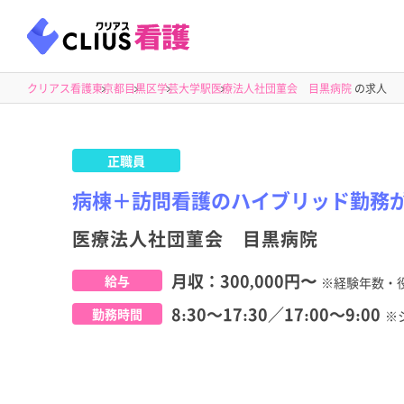
クリアス看護
東京都
目黒区
学芸大学駅
医療法人社団菫会 目黒病院
の求人
正職員
病棟＋訪問看護のハイブリッド勤務
医療法人社団菫会 目黒病院
月収：
300,000円
〜
給与
※経験年数・
8:30～17:30／17:00～9:00
勤務時間
※