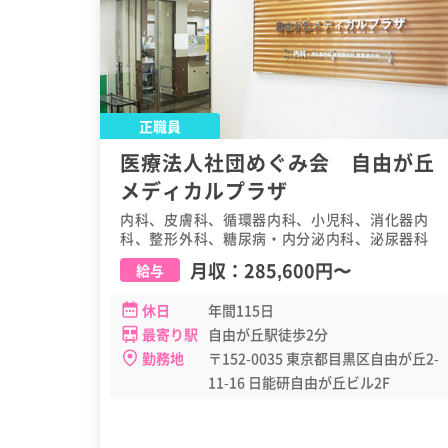
正職員
医療法人社団めぐみ会 自由が丘
メディカルプラザ
内科、皮膚科、循環器内科、小児科、消化器内
科、整形外科、糖尿病・内分泌内科、泌尿器科
月収：
285,600円
〜
給与
休日
年間115日
最寄り駅
自由が丘駅徒歩2分
勤務地
〒152-0035 東京都目黒区自由が丘2-
11-16 日能研自由が丘ビル2F