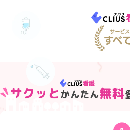
サクッと
無料
かんたん