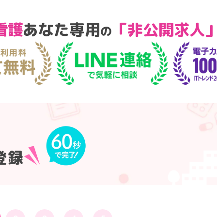
あなた専用
「非公開求人
の
登録