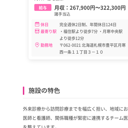
月収：
267,900円
〜
322,300円
給与
諸手当込
休日
完全週休2日制、年間休日124日
最寄り駅
・福住駅より徒歩7分 ・月寒中央駅
より徒歩12分
勤務地
〒062-0021 北海道札幌市豊平区月寒
西一条１１丁目３－１０
施設の特色
外来診療から訪問診療までを幅広く担い、地域に
医師と看護師、関係職種が緊密に連携するチーム医
を整えています。