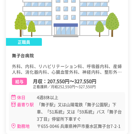
正職員
舞子台病院
外科、内科、リハビリテーション科、呼吸器内科、産婦
人科、消化器内科、心臓血管外科、神経内科、整形外
科、泌尿器科、放射線科、消化器外科、漢方内科
月収：
207,550円
〜
327,550円
給与
正看護師／月給252,550円～327,550円
休日
4週8休以上
最寄り駅
「舞子駅」又は山陽電鉄「舞子公園駅」下
車、「51系統」又は「59系統」バス「舞子台
3丁目」停留所下車すぐ
勤務地
〒655-0046 兵庫県神戸市垂水区舞子台7-2-1