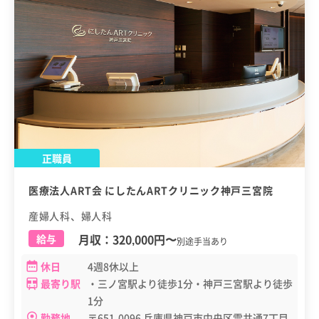
正職員
医療法人ART会 にしたんARTクリニック神戸三宮院
産婦人科、婦人科
月収：
320,000円
〜
給与
別途手当あり
休日
4週8休以上
最寄り駅
・三ノ宮駅より徒歩1分・神戸三宮駅より徒歩
1分
勤務地
〒651-0096 兵庫県神戸市中央区雲井通7丁目