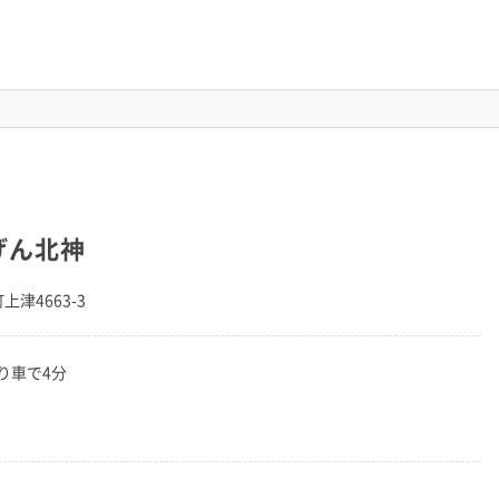
げん北神
上津4663-3
り車で4分