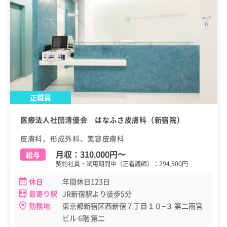
正職員
医療法人社団清優会 はなふさ皮膚科（新宿院）
皮膚科、形成外科、美容皮膚科
月収：
310,000円
〜
給与
契約社員・試用期間中（正看護師）：294,500円
休日
年間休日123日
最寄り駅
JR新宿駅より徒歩5分
勤務地
東京都新宿区西新宿７丁目１０−３ 第二雨宮
ビル 6階 第二