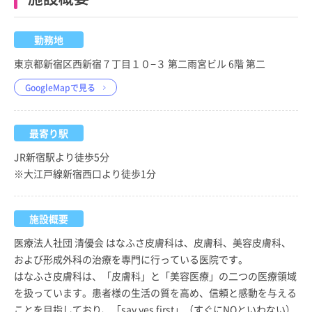
勤務地
東京都新宿区西新宿７丁目１０−３ 第二雨宮ビル 6階 第二
GoogleMapで見る
最寄り駅
JR新宿駅より徒歩5分
※大江戸線新宿西口より徒歩1分
施設概要
医療法人社団 清優会 はなふさ皮膚科は、皮膚科、美容皮膚科、
および形成外科の治療を専門に行っている医院です。
はなふさ皮膚科は、「皮膚科」と「美容医療」の二つの医療領域
を扱っています。患者様の生活の質を高め、信頼と感動を与える
ことを目指しており、「say yes first」（すぐにNOといわない）