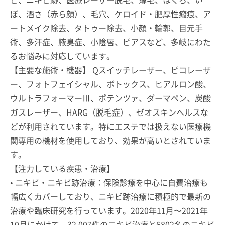
ぼ、酒さ（赤ら顔）、毛穴、ケロイド・肥厚性瘢痕、ア
ートメイク除去、タトゥー除去、小顔・輪郭、目元手
術、多汗症、腋臭症、小陰唇、ピアスなど、多岐にわた
るお悩みに対応しています。
【主要な施術・機器】 Qスイッチレーザー、ピコレーザ
ー、フォトフェイシャル、ボトックス、ヒアルロン酸、
ウルトラフォーマーⅢ、ポテンツァ、ダーマペン、炭酸
ガスレーザー、HARG（脱毛症）、ゼオスキンヘルスな
どが利用されています。特にエステでは扱えない医療機
関専用の機材を使用しており、効果が高いとされていま
す。
【注力している疾患・治療】
• ニキビ・ニキビ跡治療：保険診療を中心に自費治療も
幅広くカバーしており、ニキビ跡治療に積極的で最新の
治療や臨床研究を行っています。2020年11月〜2021年
10月にかけて、32,007件のニキビ治療と6802名のニキビ