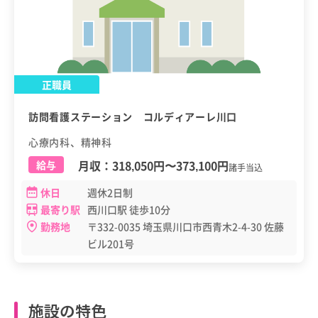
正職員
訪問看護ステーション コルディアーレ川口
心療内科、精神科
月収：
318,050円
〜
373,100円
給与
諸手当込
休日
週休2日制
最寄り駅
西川口駅 徒歩10分
勤務地
〒332-0035 埼玉県川口市西青木2-4-30 佐藤
ビル201号
施設の特色