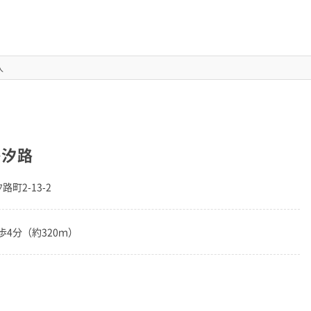
人
か汐路
路町2-13-2
4分（約320ｍ）