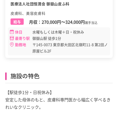
医療法人社団恒潤会 御嶽山皮ふ科
皮膚科、美容皮膚科
月収：
270,000円
〜
324,000円
給与
諸手当込
休日
水曜もしくは木曜＋日・祝休み
最寄り駅
御嶽山駅 徒歩1分
勤務地
〒145-0073 東京都大田区北嶺町11-8 第2田ノ
原屋ビル2F
施設の特色
【駅徒歩1分・日祝休み】
安定した母体のもと、皮膚科専門医から幅広く学べるき
れいなクリニック。