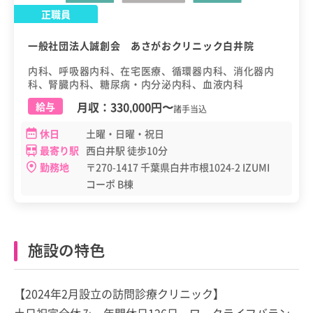
正職員
一般社団法人誠創会 あさがおクリニック白井院
内科、呼吸器内科、在宅医療、循環器内科、消化器内
科、腎臓内科、糖尿病・内分泌内科、血液内科
月収：
330,000円
〜
給与
諸手当込
休日
土曜・日曜・祝日
最寄り駅
西白井駅 徒歩10分
勤務地
〒270-1417 千葉県白井市根1024-2 IZUMI
コーポ B棟
施設の特色
【2024年2月設立の訪問診療クリニック】