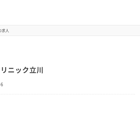
の求人
クリニック立川
-6