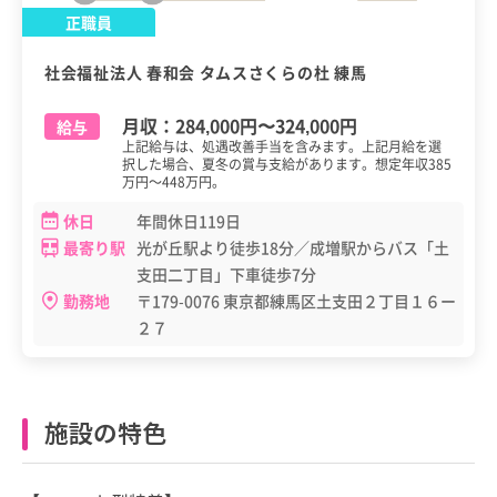
正職員
社会福祉法人 春和会 タムスさくらの杜 練馬
月収：
284,000円
〜
324,000円
給与
上記給与は、処遇改善手当を含みます。上記月給を選
択した場合、夏冬の賞与支給があります。想定年収385
万円～448万円。
休日
年間休日119日
最寄り駅
光が丘駅より徒歩18分／成増駅からバス「土
支田二丁目」下車徒歩7分
勤務地
〒179-0076 東京都練馬区土支田２丁目１６ー
２７
施設の特色