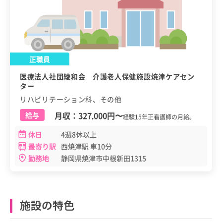
正職員
医療法人社団綾和会 介護老人保健施設焼津ケアセン
ター
リハビリテーション科、その他
月収：
327,000円
〜
給与
経験15年正看護師の月給。
休日
4週8休以上
最寄り駅
西焼津駅 車10分
勤務地
静岡県焼津市中根新田1315
施設の特色