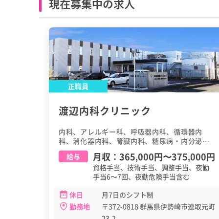
現在募集中の求人
正職員
渡辺内科クリニック
内科、アレルギー科、呼吸器内科、循環器内
科、消化器内科、腎臓内科、糖尿病・内分泌内
科、放射線科
月収：
365,000円
〜
375,000円
給与
資格手当、技術手当、調整手当、夜勤
手当6～7回、夜勤危険手当含む
休日
月7日のシフト制
勤務地
〒372-0818 群馬県伊勢崎市連取元町
23-2