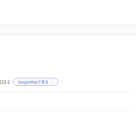
23-2
GoogleMapで見る