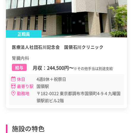
正職員
医療法人社団石川記念会 国領石川クリニック
腎臓内科
月収：
244,500円
〜
給与
※その他手当は別途支給
休日
4週8休＋祝祭日
最寄り駅
国領駅
勤務地
〒182-0022 東京都調布市国領町4-9-4 九曜国
領駅前ビル2階
施設の特色