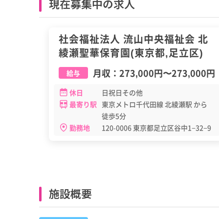
現在募集中の求人
正職員
社会福祉法人 流山中央福祉会 北
綾瀬聖華保育園(東京都,足立区)
月収：
273,000円
〜
273,000円
給与
休日
日祝日その他
最寄り駅
東京メトロ千代田線 北綾瀬駅 から
徒歩5分
勤務地
120-0006 東京都足立区谷中1−32−9
施設概要