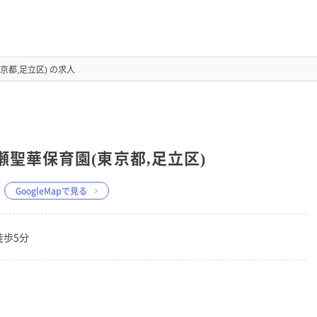
京都,足立区) の求人
瀬聖華保育園(東京都,足立区)
GoogleMapで見る
徒歩5分