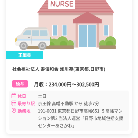
正職員
社会福祉法人 寿優和会 浅川苑(東京都,日野市)
月収：
234,000円
〜
302,500円
給与
休日
土日
最寄り駅
京王線 高幡不動駅 から 徒歩7分
勤務地
191-0031 東京都日野市高幡651−5 高幡マン
ション第2 当法人運営「日野市地域包括支援
センターあさかわ」