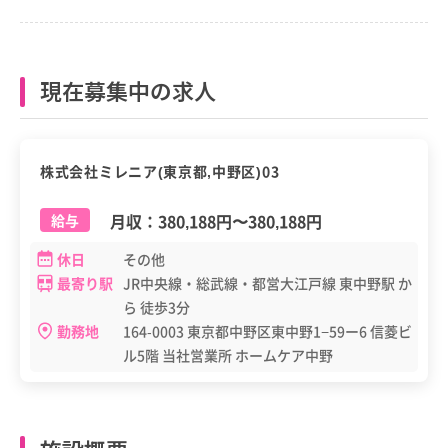
現在募集中の求人
正職員
株式会社ミレニア(東京都,中野区)03
月収：
380,188円
〜
380,188円
給与
休日
その他
最寄り駅
JR中央線・総武線・都営大江戸線 東中野駅 か
ら 徒歩3分
勤務地
164-0003 東京都中野区東中野1−59ー6 信菱ビ
ル5階 当社営業所 ホームケア中野