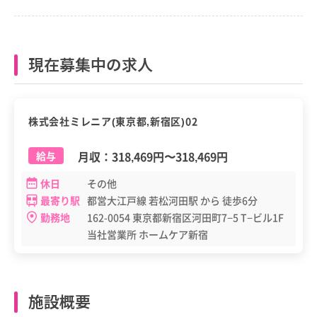
現在募集中の求人
正職員
株式会社ミレニア(東京都,新宿区)02
月収：
318,469円
〜
318,469円
給与
休日
その他
最寄り駅
都営大江戸線 若松河田駅 から 徒歩6分
勤務地
162-0054 東京都新宿区河田町7−5 T−ビル1F
当社営業所 ホームケア新宿
施設概要