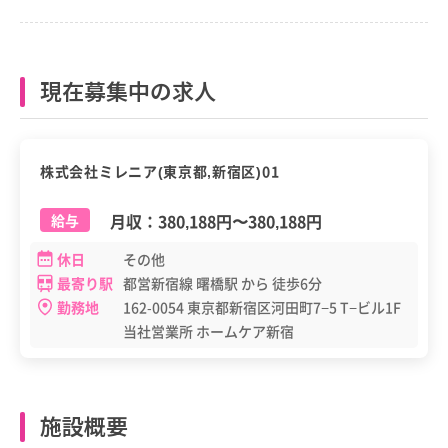
現在募集中の求人
正職員
株式会社ミレニア(東京都,新宿区)01
月収：
380,188円
〜
380,188円
給与
休日
その他
最寄り駅
都営新宿線 曙橋駅 から 徒歩6分
勤務地
162-0054 東京都新宿区河田町7−5 T−ビル1F
当社営業所 ホームケア新宿
施設概要