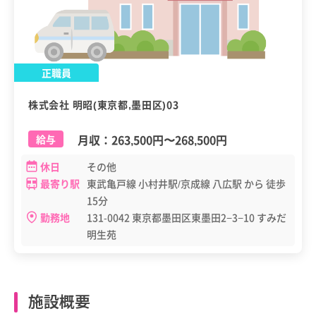
正職員
株式会社 明昭(東京都,墨田区)03
月収：
263,500円
〜
268,500円
給与
休日
その他
最寄り駅
東武亀戸線 小村井駅/京成線 八広駅 から 徒歩
15分
勤務地
131-0042 東京都墨田区東墨田2−3−10 すみだ
明生苑
施設概要