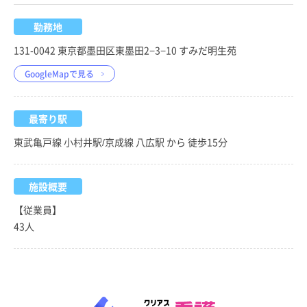
勤務地
131-0042 東京都墨田区東墨田2−3−10 すみだ明生苑
GoogleMapで見る
最寄り駅
東武亀戸線 小村井駅/京成線 八広駅 から 徒歩15分
施設概要
【従業員】
43人