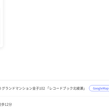
4−10 グランドマンション金子102 「レコードブック北綾瀬」
GoogleM
徒歩12分