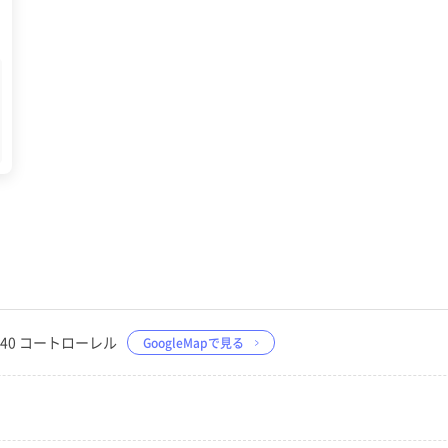
−40 コートローレル
GoogleMapで見る