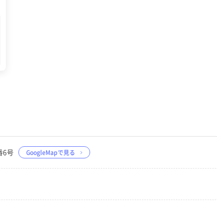
番6号
GoogleMapで見る