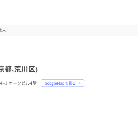
求人
京都,荒川区)
34−1 オークビル4階
GoogleMapで見る