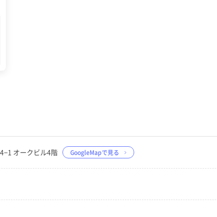
34−1 オークビル4階
GoogleMapで見る