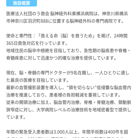
施設概要
医療法人社団のう救会 脳神経外科東横浜病院は、神奈川県横浜
市神奈川区羽沢町888に位置する脳神経外科の専門病院です。
使命と専門性：「救える命（脳）を救うため」を掲げ、24時間
365日救急対応を行っています。
地域住民の脳卒中根絶を目指しており、急性期の脳疾患や脊椎・
脊髄疾患に対して迅速かつ的確な治療を提供しています。
現在、脳・脊髄の専門ドクターが9名在籍し、一人ひとりに適し
た最良の医療を目指しています。
最新の血管撮影装置を導入し、“頭を切らない”低侵襲な脳血管内
治療を推進しており、患者様の負担軽減を重視しています。
従来の開頭治療に加え、脳血管内治療、脊椎・脊髄治療、頚動脈
狭窄症に対し、大学病院レベルの治療技術を地域密着型で提供し
ています。
年間の緊急受入患者数は3,000人以上、年間手術数は400件を超