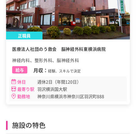
正職員
医療法人社団のう救会 脳神経外科東横浜病院
神経内科、整形外科、脳神経外科
月収：
給与
経験、スキルで決定
休日
週休2日（年間120日）
最寄り駅
羽沢横浜国大駅
勤務地
神奈川県横浜市神奈川区羽沢町888
施設の特色