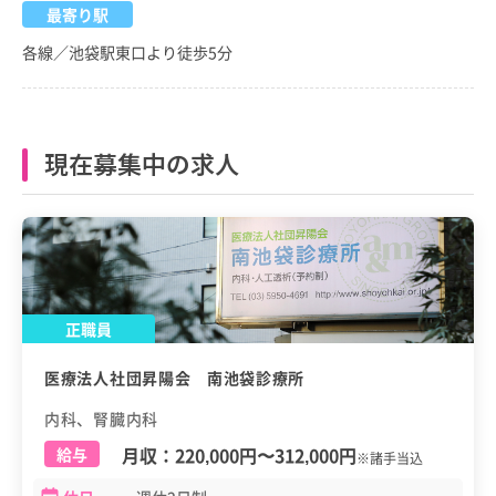
最寄り駅
各線／池袋駅東口より徒歩5分
現在募集中の求人
正職員
医療法人社団昇陽会 南池袋診療所
内科、腎臓内科
月収：
220,000円
〜
312,000円
給与
※諸手当込