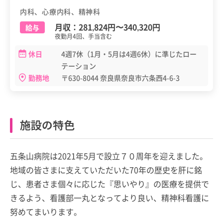
内科、心療内科、精神科
月収：
281,824円
〜
340,320円
給与
夜勤月4回、手当含む
休日
4週7休（1月・5月は4週6休）に準じたロー
テーション
勤務地
〒630-8044 奈良県奈良市六条西4-6-3
施設の特色
五条山病院は2021年5月で設立７０周年を迎えました。
地域の皆さまに支えていただいた70年の歴史を肝に銘
じ、患者さま個々に応じた『思いやり』の医療を提供で
きるよう、看護部一丸となってより良い、精神科看護に
努めてまいります。