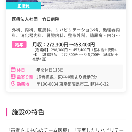
正職員
医療法人社団 竹口病院
外科、内科、皮膚科、リハビリテーション科、循環器内
科、消化器内科、腎臓内科、整形外科、糖尿病・内分泌
内科、麻酔科、放射線科、消化器外科
月収：
272,300円
〜
453,400円
給与
【看護師】 298,300円 ～ 453,400円（基本給＋夜勤4
回）【准看護師】 272,300円 ～ 346,700円（基本給＋
夜勤4回）
休日
年間休日113日
最寄り駅
JR青梅線／東中神駅より徒歩7分
勤務地
〒196-0034 東京都昭島市玉川町4-6-32
施設の特色
「患者さま中心のチーム医療」「充実したリハビリテー