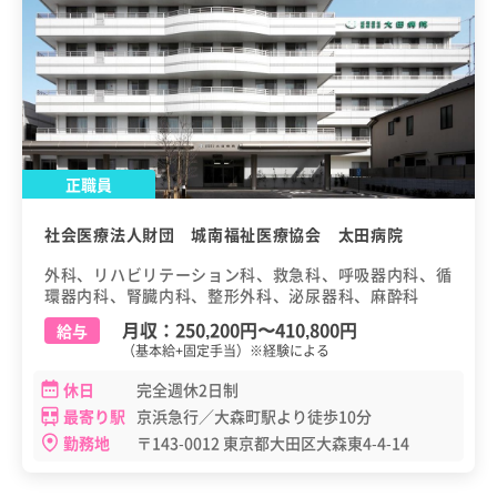
正職員
社会医療法人財団 城南福祉医療協会 太田病院
外科、リハビリテーション科、救急科、呼吸器内科、循
環器内科、腎臓内科、整形外科、泌尿器科、麻酔科
月収：
250,200円
〜
410,800円
給与
（基本給+固定手当）※経験による
休日
完全週休2日制
最寄り駅
京浜急行／大森町駅より徒歩10分
勤務地
〒143-0012 東京都大田区大森東4-4-14