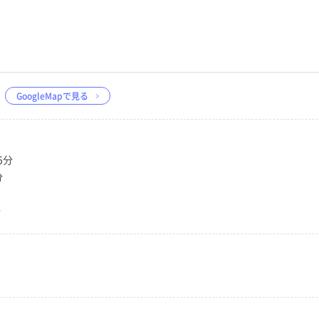
GoogleMapで見る
5分
分
分