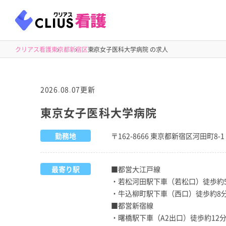
クリアス看護
東京都
新宿区
東京女子医科大学病院 の求人
2026.08.07更新
東京女子医科大学病院
勤務地
〒162-8666 東京都新宿区河田町8-1
最寄り駅
■都営大江戸線
・若松河田駅下車（若松口）徒歩約
・牛込柳町駅下車（西口）徒歩約8
■都営新宿線
・曙橋駅下車（A2出口）徒歩約12