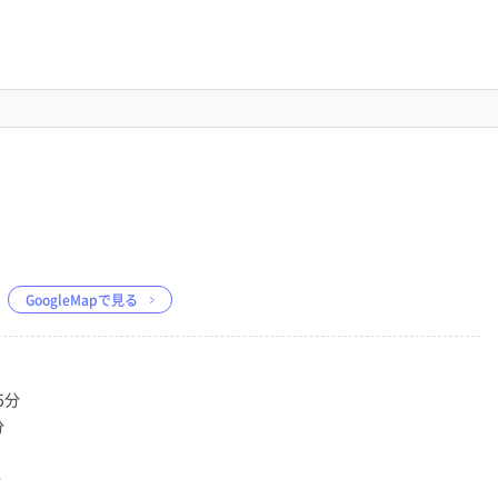
GoogleMapで見る
5分
分
分