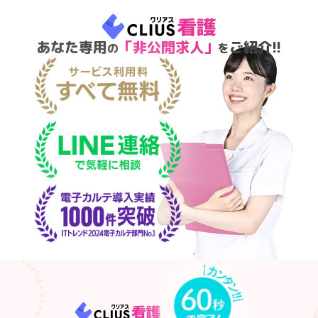
あなた専用
「非公開求人」
ご紹介!!
の
を