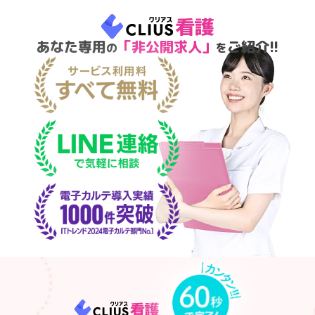
あなた専用
「非公開求人」
ご紹介!!
の
を