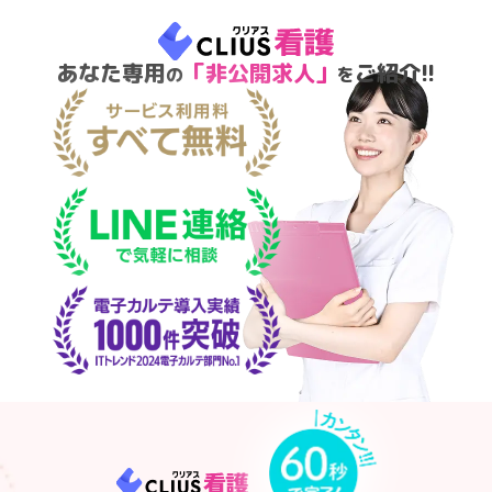
あなた専用
「非公開求人」
ご紹介!!
の
を