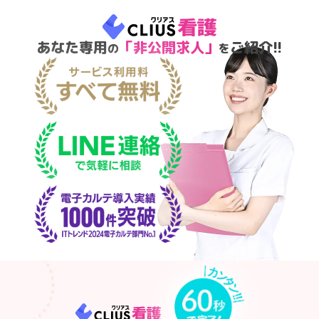
あなた専用
「非公開求人」
ご紹介!!
の
を