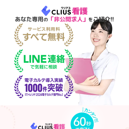
あなた専用
「非公開求人」
ご紹介!!
の
を