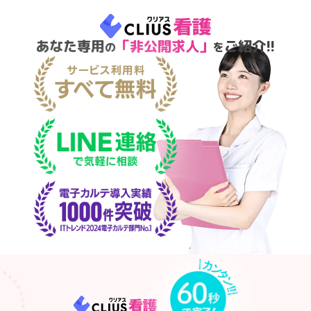
あなた専用
「非公開求人」
ご紹介!!
の
を