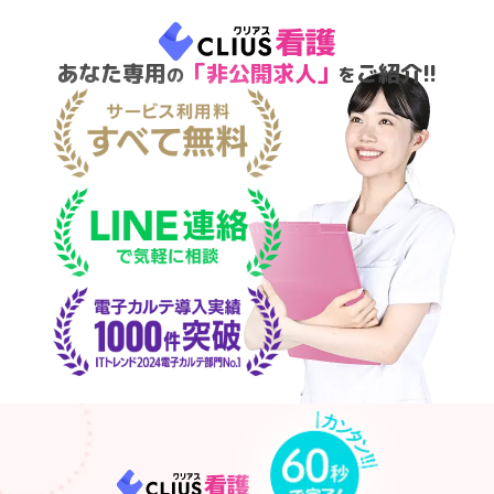
あなた専用
「非公開求人」
ご紹介!!
の
を