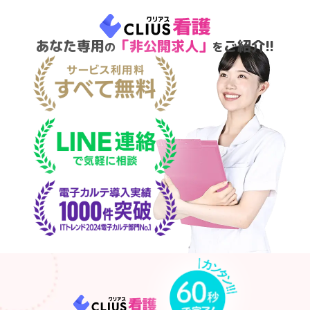
あなた専用
「非公開求人」
ご紹介!!
の
を