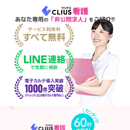
あなた専用
「非公開求人」
ご紹介!!
の
を